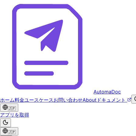
AutomaDoc
ホーム
料金
ユースケース
お問い合わせ
About
ドキュメント
🇯🇵
アプリを取得
🇯🇵