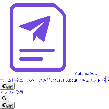
AutomaDoc
ホーム
料金
ユースケース
お問い合わせ
About
ドキュメント
🇯🇵
アプリを取得
🇯🇵