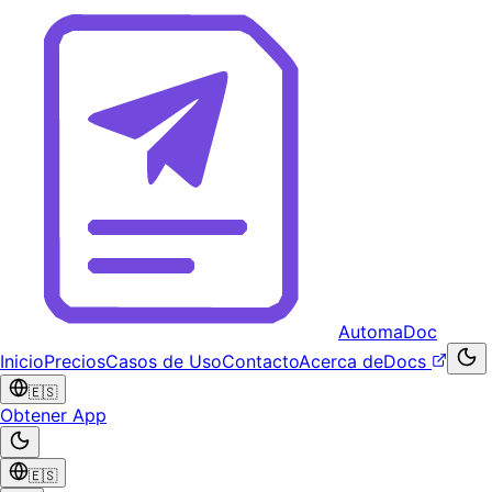
AutomaDoc
Inicio
Precios
Casos de Uso
Contacto
Acerca de
Docs
🇪🇸
Obtener App
🇪🇸