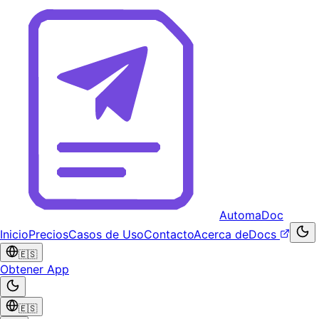
AutomaDoc
Inicio
Precios
Casos de Uso
Contacto
Acerca de
Docs
🇪🇸
Obtener App
🇪🇸