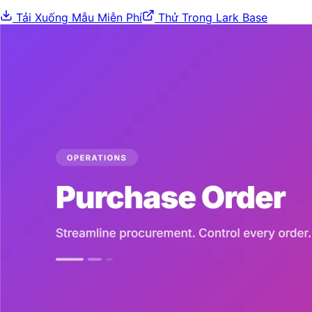
Tải Xuống Mẫu Miễn Phí
Thử Trong Lark Base