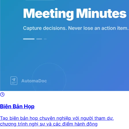
Biên Bản Họp
Tạo biên bản họp chuyên nghiệp với người tham dự,
chương trình nghị sự và các điểm hành động