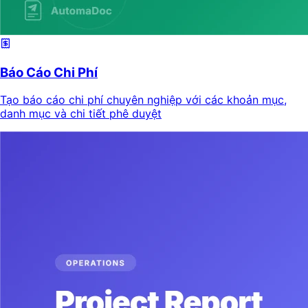
Báo Cáo Chi Phí
Tạo báo cáo chi phí chuyên nghiệp với các khoản mục,
danh mục và chi tiết phê duyệt