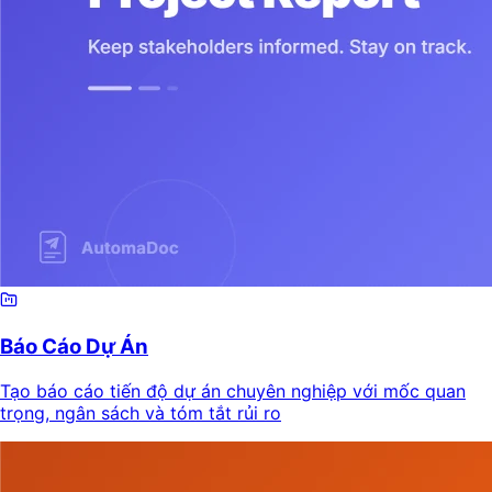
Báo Cáo Dự Án
Tạo báo cáo tiến độ dự án chuyên nghiệp với mốc quan
trọng, ngân sách và tóm tắt rủi ro