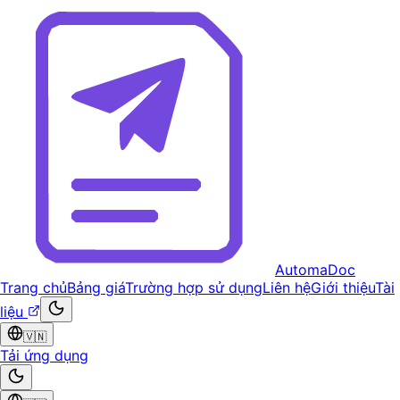
AutomaDoc
Trang chủ
Bảng giá
Trường hợp sử dụng
Liên hệ
Giới thiệu
Tài
liệu
🇻🇳
Tải ứng dụng