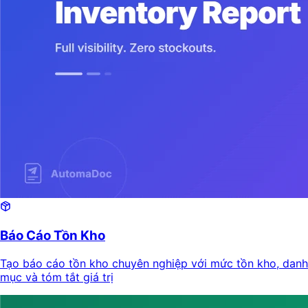
Báo Cáo Tồn Kho
Tạo báo cáo tồn kho chuyên nghiệp với mức tồn kho, danh
mục và tóm tắt giá trị