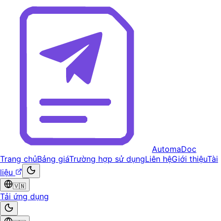
AutomaDoc
Trang chủ
Bảng giá
Trường hợp sử dụng
Liên hệ
Giới thiệu
Tài
liệu
🇻🇳
Tải ứng dụng