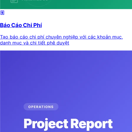
Báo Cáo Chi Phí
Tạo báo cáo chi phí chuyên nghiệp với các khoản mục,
danh mục và chi tiết phê duyệt