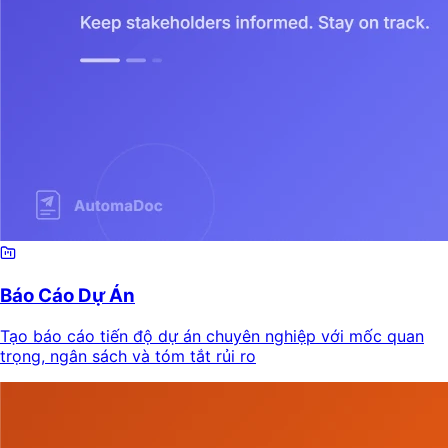
Báo Cáo Dự Án
Tạo báo cáo tiến độ dự án chuyên nghiệp với mốc quan
trọng, ngân sách và tóm tắt rủi ro