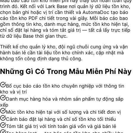
Mẫu báo cáo tồn kho miễn phí này thay đổi hoàn toàn quy
trình đó. Kết nối với Lark Base nơi quản lý dữ liệu tồn kho,
chọn bản ghi hoặc vị trí cần thiết và AutomaDoc tạo báo
cáo tồn kho PDF chi tiết trong vài giây. Mỗi báo cáo bao
gồm thông tin kho, danh mục hàng, mức tồn kho hiện tại,
chỉ số đặt lại hàng và tóm tắt giá trị — tất cả lấy trực tiếp
từ dữ liệu Base thời gian thực.
Thiết kế cho quản lý kho, đội ngũ chuỗi cung ứng và vận
hành bán lẻ cần tài liệu tồn kho chính xác, cập nhật mà
không tốn công định dạng thủ công.
Những Gì Có Trong Mẫu Miễn Phí Này
Bố cục báo cáo tồn kho chuyên nghiệp với thông tin
kho và vị trí
Danh mục hàng hóa và nhóm sản phẩm tự động sắp
xếp
Mức tồn kho hiện tại với số lượng và chi tiết đơn vị
Cảnh báo đặt lại hàng và chỉ số tồn kho tối thiểu
Tóm tắt giá trị với tính toán giá vốn và giá bán lẻ