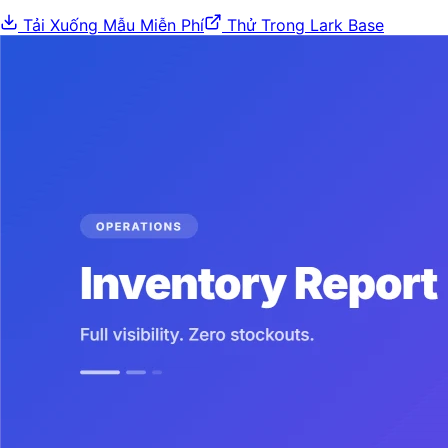
Tải Xuống Mẫu Miễn Phí
Thử Trong Lark Base