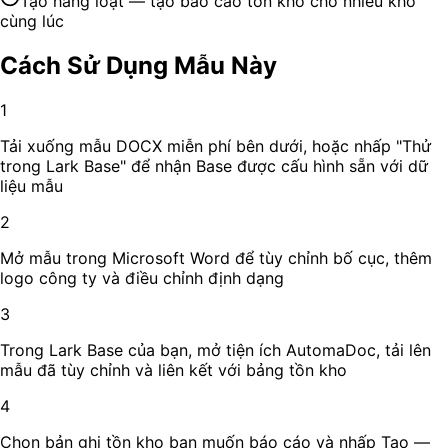
Tạo hàng loạt — tạo báo cáo tồn kho cho nhiều kho
cùng lúc
Cách Sử Dụng Mẫu Này
1
Tải xuống mẫu DOCX miễn phí bên dưới, hoặc nhấp "Thử
trong Lark Base" để nhận Base được cấu hình sẵn với dữ
liệu mẫu
2
Mở mẫu trong Microsoft Word để tùy chỉnh bố cục, thêm
logo công ty và điều chỉnh định dạng
3
Trong Lark Base của bạn, mở tiện ích AutomaDoc, tải lên
mẫu đã tùy chỉnh và liên kết với bảng tồn kho
4
Chọn bản ghi tồn kho bạn muốn báo cáo và nhấp Tạo —