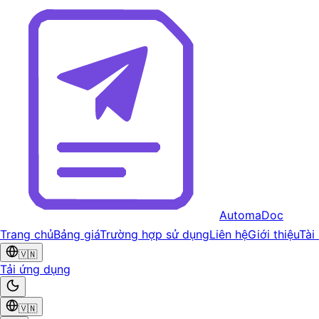
AutomaDoc
Trang chủ
Bảng giá
Trường hợp sử dụng
Liên hệ
Giới thiệu
Tài
🇻🇳
Tải ứng dụng
🇻🇳