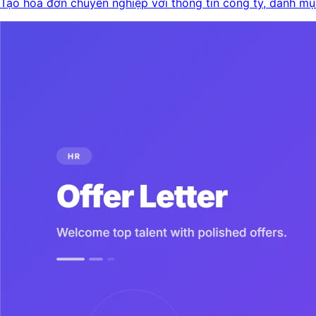
Tạo hóa đơn chuyên nghiệp với thông tin công ty, danh m