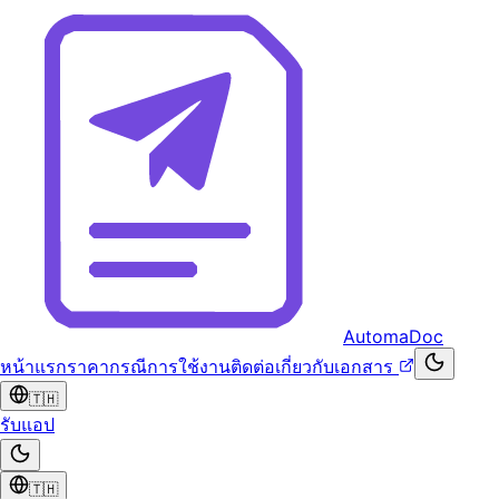
AutomaDoc
หน้าแรก
ราคา
กรณีการใช้งาน
ติดต่อ
เกี่ยวกับ
เอกสาร
🇹🇭
รับแอป
🇹🇭