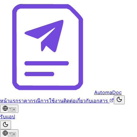
AutomaDoc
หน้าแรก
ราคา
กรณีการใช้งาน
ติดต่อ
เกี่ยวกับ
เอกสาร
🇹🇭
รับแอป
🇹🇭