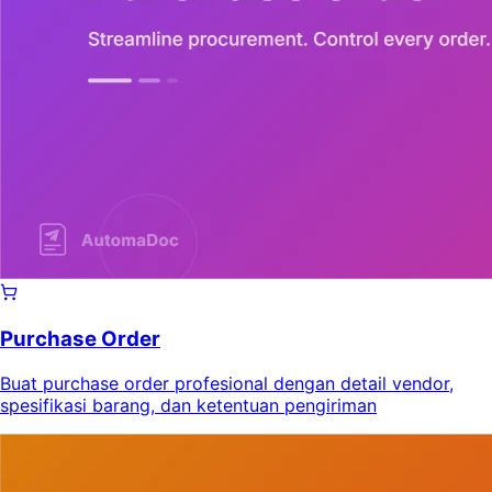
Purchase Order
Buat purchase order profesional dengan detail vendor,
spesifikasi barang, dan ketentuan pengiriman