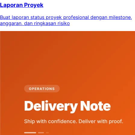
Laporan Proyek
Buat laporan status proyek profesional dengan milestone,
anggaran, dan ringkasan risiko