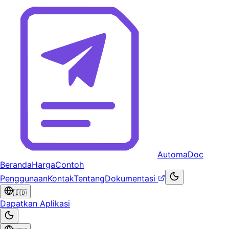
AutomaDoc
Beranda
Harga
Contoh
Penggunaan
Kontak
Tentang
Dokumentasi
🇮🇩
Dapatkan Aplikasi